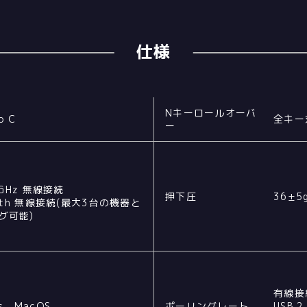
仕様
Nキーロールオーバ
o C
全キー
ー
4GHz 無線接続
押下圧
36±5
ooth 無線接続(最大3台の機器と
グ可能)
有線接続
ws、MacOS
ポーリングレート
USB 