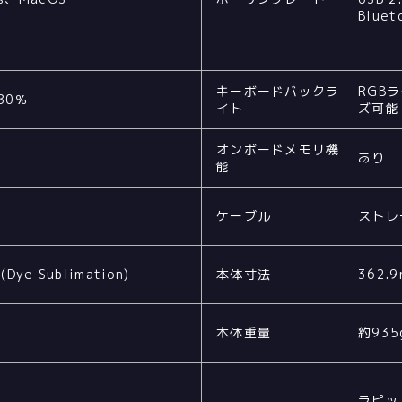
Blue
キーボードバックラ
RGB
 80％
イト
ズ可能
オンボードメモリ機
あり
能
ケーブル
ストレ
(Dye Sublimation)
本体寸法
362.
本体重量
約93
ラピッ