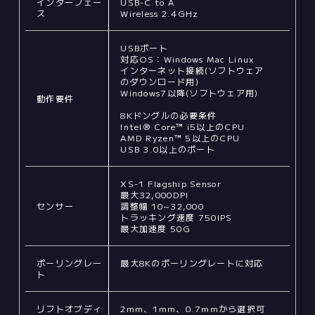
インターフェー
USB-C to A
ス
Wireless 2.4GHz
USBポート
対応OS：Windows Mac Linux
インターネット接続(ソフトウェア
のダウンロード用)
Windows7以降(ソフトウェア用)
動作要件
8Kドングルの必要条件
Intel® Core™ i5以上のCPU
AMD Ryzen™ 5以上のCPU
USB 3.0以上のポート
XS-1 Flagship Sensor
最大32,000DPI
センサー
調整幅 10~32,000
トラッキング速度 750IPS
最大加速度 50G
ポーリングレー
最大8Kのポーリングレートに対応
ト
リフトオブディ
2mm、1mm、0.7mmから選択可