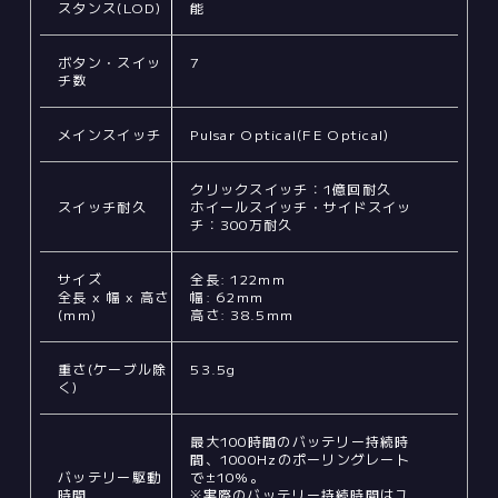
スタンス(LOD)
能
ボタン・スイッ
7
チ数
メインスイッチ
Pulsar Optical(FE Optical)
クリックスイッチ：1億回耐久
スイッチ耐久
ホイールスイッチ・サイドスイッ
チ：300万耐久
サイズ
全長: 122mm
全長 x 幅 x 高さ
幅: 62mm
(mm)
高さ: 38.5mm
重さ(ケーブル除
53.5g
く)
最大100時間のバッテリー持続時
間、1000Hzのポーリングレート
バッテリー駆動
で±10%。
時間
※実際のバッテリー持続時間はユ