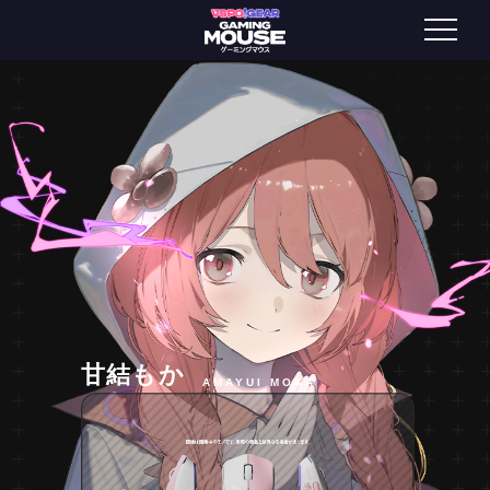
甘結もか
AMAYUI MOKA