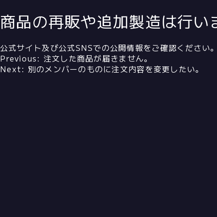
商品の再販や追加製造は行い
公式サイト及び公式SNSでの公開情報をご確認ください
投
Previous:
注文した商品が届きません。
稿
Next:
別のメンバーのものに注文内容を変更したい。
ナ
ビ
ゲ
ー
シ
ョ
ン